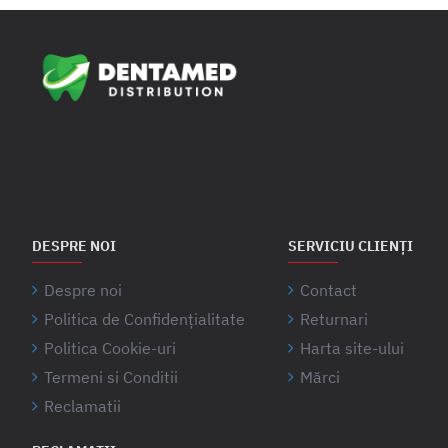
DESPRE NOI
SERVICIU CLIENȚI
Despre noi
Contact
Politica de Confidențialitate
Returnari
Politica Cookie-uri
Harta site-ului
Termeni si Conditii
Mărci
Reclamatii