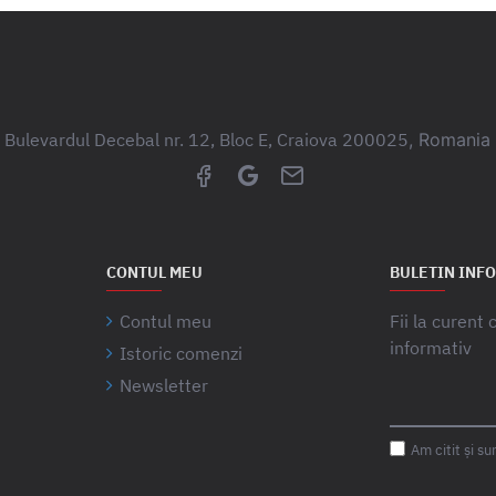
Bulevardul Decebal nr. 12, Bloc E, Craiova 200025
, Romania
CONTUL MEU
BULETIN INF
Contul meu
Fii la curent
informativ
Istoric comenzi
Newsletter
Am citit şi s