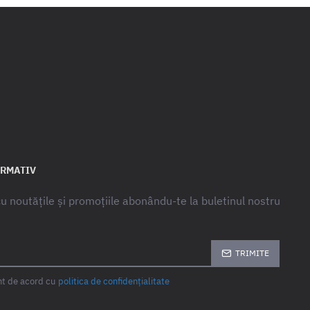
ORMATIV
 cu noutățile și promoțiile abonându-te la buletinul nostru
TRIMITE
unt de acord cu
politica de confidențialitate